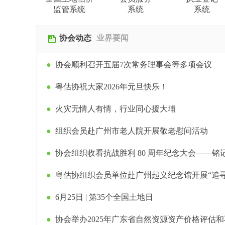
监管系统
系统
系统
协会动态
业界要闻
●
协会顺利召开五届7次常务理事会等多项会议
●
粤估协祝大家2026年元旦快乐！
●
火灾无情人有情，行业同心援大埔
●
组织会员赴广州市老人院开展敬老慰问活动
●
协会组织收看抗战胜利 80 周年纪念大会——铭记历
●
粤估协组织会员单位赴广州起义纪念馆开展“追寻红色记忆 传承革命精
●
6月25日 | 第35个全国土地日
●
协会举办2025年广东省自然资源资产价格评估和不动产登记代理业