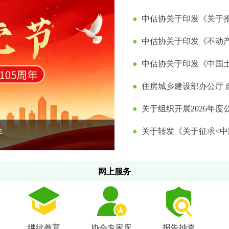
●
中估协关于印发《关于推进土地估价与不动
●
中估协关于印发《不动产登记代理行业执业行为
●
中估协关于印发《中国土地估价师与土地登记代
●
住房城乡建设部办公厅 自然资源部办公厅关于202
●
关于组织开展2026年
●
关于转发《关于征求<中国土地估价师与土地登记代理人协会
年
中共中央办公厅 国务院
网上服务
继续教育
协会专家库
报告抽查